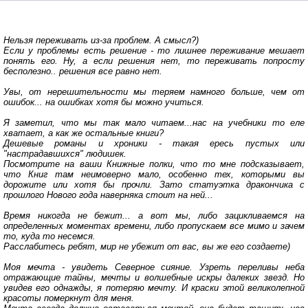
Нельзя переживать из-за проблем. А смысл?)
Если у проблемы есть решение - то лишнее переживание мешает
понять его. Ну, а если решения нет, то переживать попросту
бесполезно.. решения все равно нет.
Увы, от нерешительности мы теряем намного больше, чем от
ошибок... на ошибках хотя бы можно учиться.
Я заметил, что мы так мало читаем...нас на учебники то еле
хватает, а как же остальные книги?
Дешевые романы и хроники - такая ересь пустых или
"настрадавшихся" людишек.
Посмотрите на ваши Книжные полки, что то мне подсказывает,
что Книг там неимоверно мало, особенно тех, которыми вы
дорожите или хотя бы прочли. Зато статуэтка дракончика с
прошлого Нового года наверняка стоит на ней...
Время никогда не бежит... а вот мы, либо зацикливаемся на
определенных моментах времени, либо пропускаем все мимо и зачем
то, куда то несемся.
Расслабитесь ребят, мир не убежит от вас, вы же его создаете)
Моя мечта - увидеть Северное сияние. Узреть переливы неба
отражающие тайны, мечты и волшебные искры далеких звезд. Но
увидев его однажды, я потеряю мечту. И краски этой великолепной
красоты померкнут для меня.